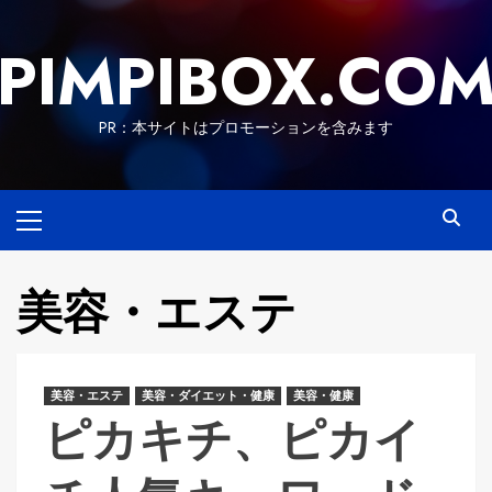
Skip
to
PIMPIBOX.CO
content
PR：本サイトはプロモーションを含みます
Primary
Menu
美容・エステ
美容・エステ
美容・ダイエット・健康
美容・健康
ピカキチ、ピカイ