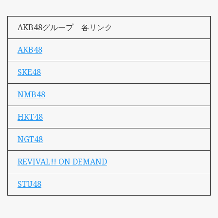
AKB48グループ 各リンク
AKB48
SKE48
NMB48
HKT48
NGT48
REVIVAL!! ON DEMAND
STU48