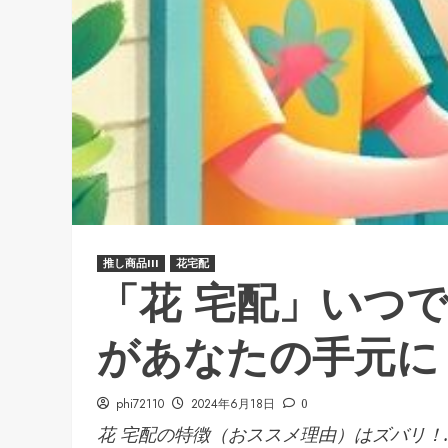
推し商品III
花宅配
「花 宅配」いつ
があなたの手元に
phi72110
2024年6月18日
0
花 宅配の特徴（おススメ理由）はズバリ！..