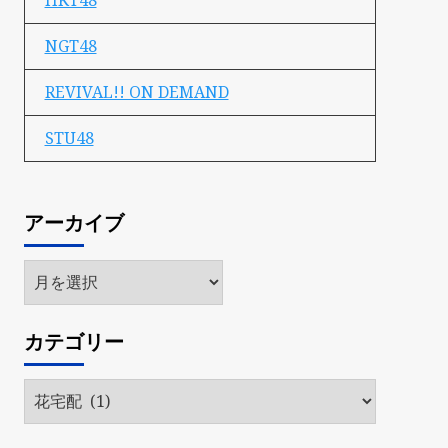
HKT48
NGT48
REVIVAL!! ON DEMAND
STU48
アーカイブ
ア
ー
カ
カテゴリー
イ
ブ
カ
テ
ゴ