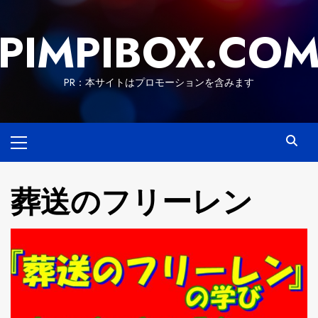
Skip
to
PIMPIBOX.CO
content
PR：本サイトはプロモーションを含みます
Primary
Menu
葬送のフリーレン