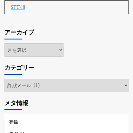
STU48
アーカイブ
ア
ー
カ
カテゴリー
イ
ブ
カ
テ
ゴ
メタ情報
リ
ー
登録