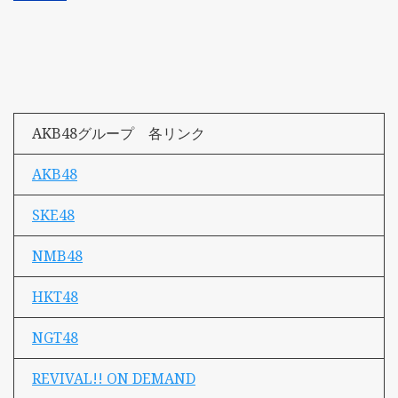
AKB48グループ 各リンク
AKB48
SKE48
NMB48
HKT48
NGT48
REVIVAL!! ON DEMAND