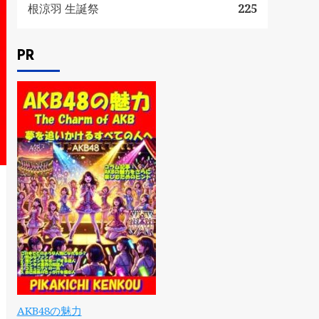
根涼羽 生誕祭
225
PR
AKB48の魅力