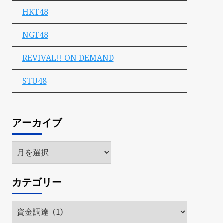
HKT48
NGT48
REVIVAL!! ON DEMAND
STU48
アーカイブ
ア
ー
カ
カテゴリー
イ
ブ
カ
テ