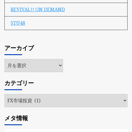
REVIVAL!! ON DEMAND
STU48
アーカイブ
ア
ー
カ
カテゴリー
イ
ブ
カ
テ
ゴ
メタ情報
リ
ー