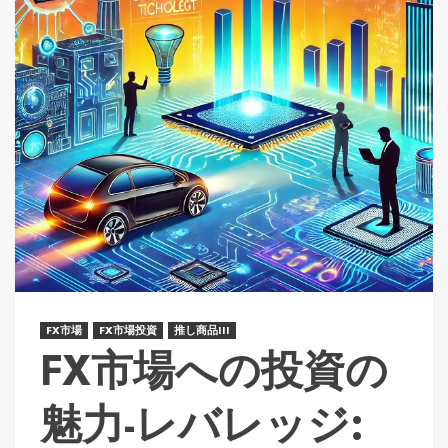
FX市場
FX市場投資
推し商品III
FX市場への投資の
魅力-レバレッジ: