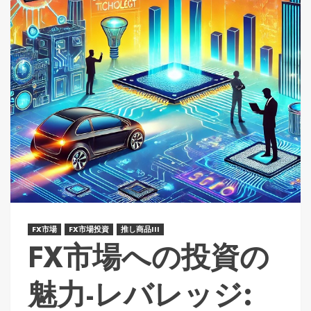
FX市場
FX市場投資
推し商品III
FX市場への投資の
魅力-レバレッジ: