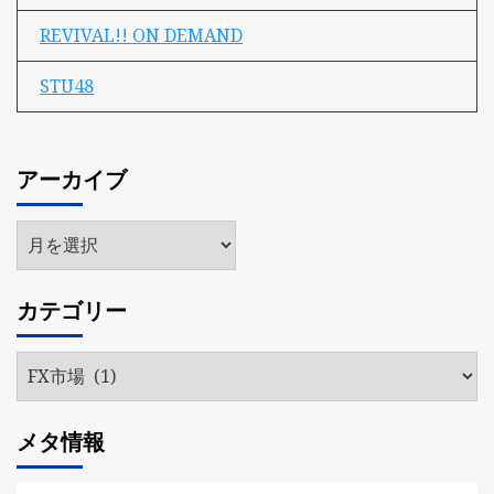
REVIVAL!! ON DEMAND
STU48
アーカイブ
ア
ー
カ
カテゴリー
イ
ブ
カ
テ
ゴ
メタ情報
リ
ー