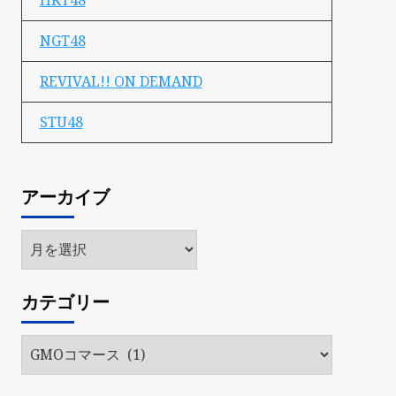
HKT48
NGT48
REVIVAL!! ON DEMAND
STU48
アーカイブ
ア
ー
カ
カテゴリー
イ
ブ
カ
テ
ゴ