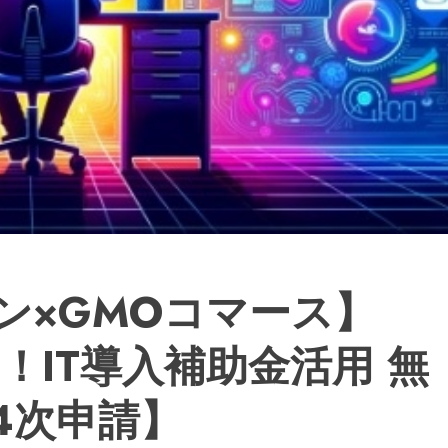
ン×GMOコマース】
P！IT導入補助金活用 無
4次申請】