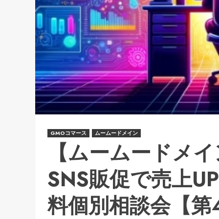
GMOコマース
ムームードメイン
【ムームードメイ
SNS販促で売上U
料個別相談会【第