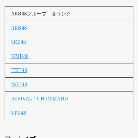
AKB48グループ 各リンク
AKB48
SKE48
NMB48
HKT48
NGT48
REVIVAL!! ON DEMAND
STU48