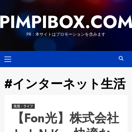
Skip
to
PIMPIBOX.CO
content
PR：本サイトはプロモーションを含みます
Primary
Menu
#インターネット生活
生活・ライフ
【Fon光】株式会社