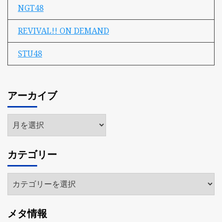
NGT48
REVIVAL!! ON DEMAND
STU48
アーカイブ
ア
ー
カ
カテゴリー
イ
ブ
カ
テ
ゴ
メタ情報
リ