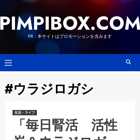
Skip
to
PIMPIBOX.CO
content
PR：本サイトはプロモーションを含みます
Primary
Menu
#ウラジロガシ
生活・ライフ
「毎日腎活 活性