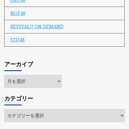
HKT48
NGT48
REVIVAL!! ON DEMAND
STU48
アーカイブ
ア
ー
カ
カテゴリー
イ
ブ
カ
テ
ゴ