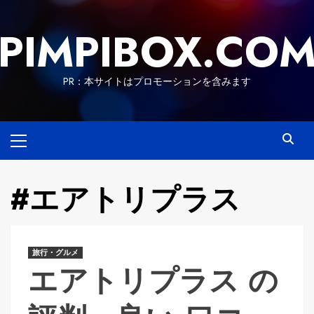
Skip
to
PIMPIBOX.CO
content
PR：本サイトはプロモーションを含みます
Primary
Menu
#エアトリプラス
旅行・グルメ
エアトリプラス の