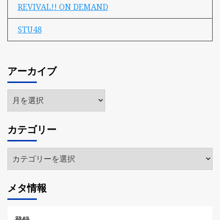
REVIVAL!! ON DEMAND
STU48
アーカイブ
ア
ー
カ
カテゴリー
イ
ブ
カ
テ
ゴ
メタ情報
リ
ー
登録