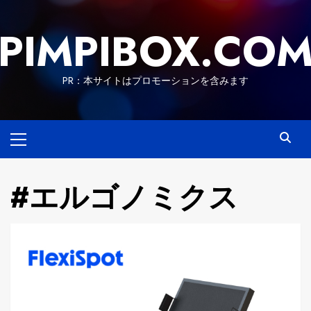
Skip
to
PIMPIBOX.CO
content
PR：本サイトはプロモーションを含みます
Primary
Menu
#エルゴノミクス