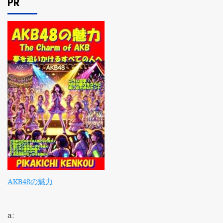
PR
AKB48の魅力
a: