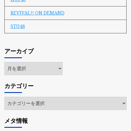
REVIVAL!! ON DEMAND
STU48
アーカイブ
ア
ー
カ
カテゴリー
イ
ブ
カ
テ
ゴ
メタ情報
リ
ー