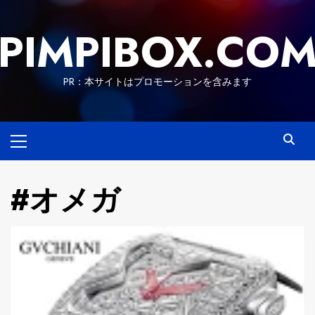
Skip
to
PIMPIBOX.CO
content
PR：本サイトはプロモーションを含みます
Primary
Menu
#オメガ