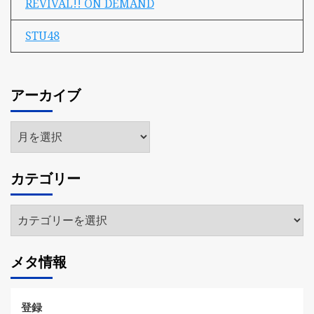
REVIVAL!! ON DEMAND
STU48
アーカイブ
ア
ー
カ
カテゴリー
イ
ブ
カ
テ
ゴ
メタ情報
リ
ー
登録