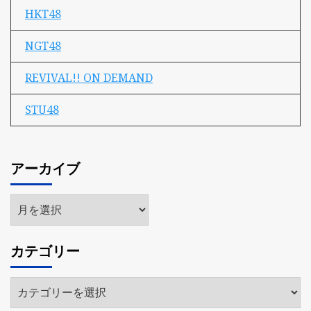
HKT48
NGT48
REVIVAL!! ON DEMAND
STU48
アーカイブ
ア
ー
カ
カテゴリー
イ
ブ
カ
テ