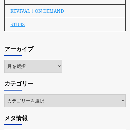
REVIVAL!! ON DEMAND
STU48
アーカイブ
ア
ー
カ
カテゴリー
イ
ブ
カ
テ
ゴ
メタ情報
リ
ー