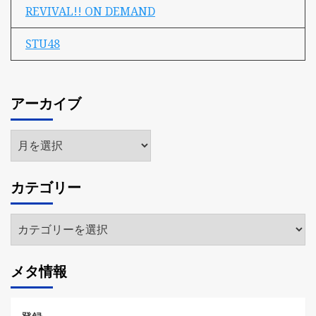
REVIVAL!! ON DEMAND
STU48
アーカイブ
ア
ー
カ
カテゴリー
イ
ブ
カ
テ
ゴ
メタ情報
リ
ー