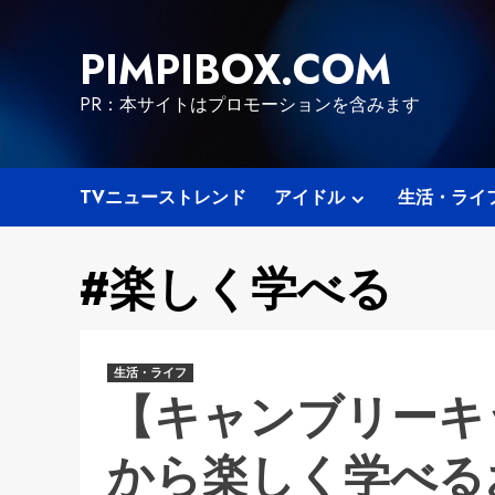
Skip
to
PIMPIBOX.COM
content
PR：本サイトはプロモーションを含みます
TVニューストレンド
アイドル
生活・ライ
#楽しく学べる
生活・ライフ
【キャンブリーキ
から楽しく学べる