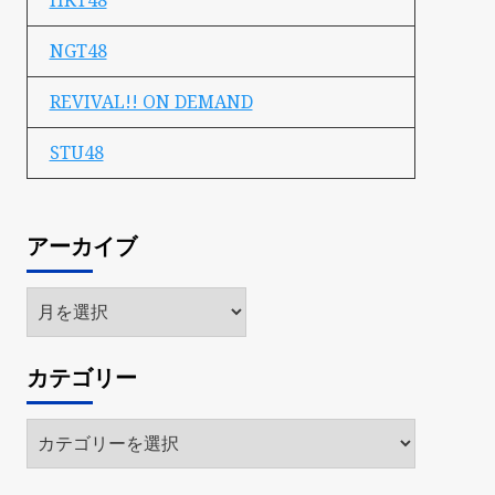
HKT48
NGT48
REVIVAL!! ON DEMAND
STU48
アーカイブ
ア
ー
カ
カテゴリー
イ
ブ
カ
テ
ゴ