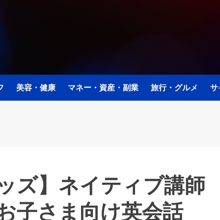
フ
美容・健康
マネー・資産・副業
旅行・グルメ
サ
ッズ】ネイティブ講師
お子さま向け英会話