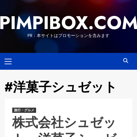
Skip
to
PIMPIBOX.CO
content
PR：本サイトはプロモーションを含みます
Primary
Menu
#洋菓子シュゼット
旅行・グルメ
株式会社シュゼッ