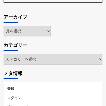
アーカイブ
ア
ー
カ
カテゴリー
イ
ブ
カ
テ
ゴ
メタ情報
リ
ー
登録
ログイン