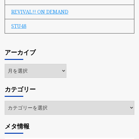
REVIVAL!! ON DEMAND
STU48
アーカイブ
ア
ー
カ
カテゴリー
イ
ブ
カ
テ
ゴ
メタ情報
リ
ー