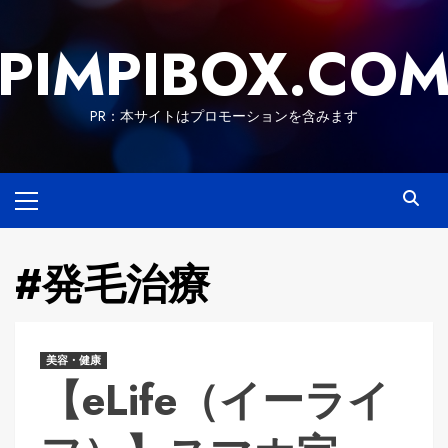
Skip
to
PIMPIBOX.CO
content
PR：本サイトはプロモーションを含みます
Primary
Menu
#発毛治療
美容・健康
【eLife（イーライ