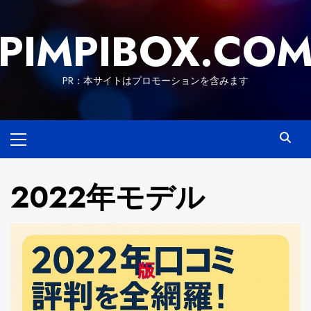
Skip
to
PIMPIBOX.CO
content
PR：本サイトはプロモーションを含みます
Primary
Menu
2022年モデル