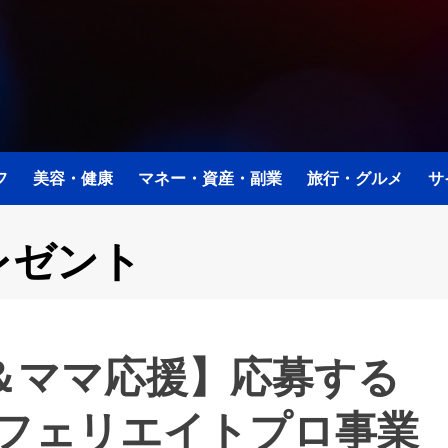
フ
美容・健康
マネー・資産・副業
旅行・グルメ
サ
プレゼント
マ＆ママ応援】応募する
フェリエイトプロ事業