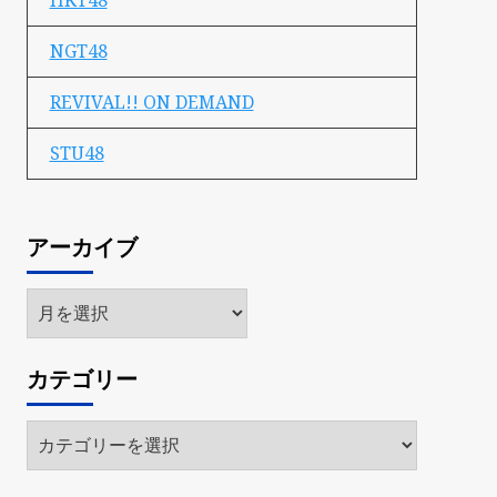
HKT48
NGT48
REVIVAL!! ON DEMAND
STU48
アーカイブ
ア
ー
カ
カテゴリー
イ
ブ
カ
テ
ゴ