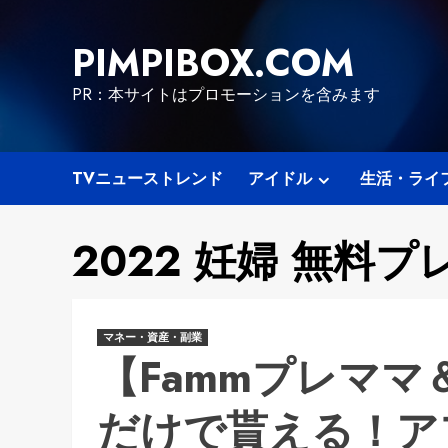
Skip
to
PIMPIBOX.COM
content
PR：本サイトはプロモーションを含みます
TVニューストレンド
アイドル
生活・ライ
2022 妊婦 無料
マネー・資産・副業
【Fammプレマ
だけで貰える！ア