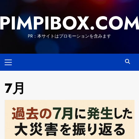
Skip
to
PIMPIBOX.CO
content
PR：本サイトはプロモーションを含みます
Primary
Menu
7月