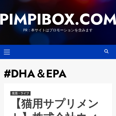
Skip
to
PIMPIBOX.CO
content
PR：本サイトはプロモーションを含みます
Primary
Menu
#DHA＆EPA
生活・ライフ
【猫用サプリメン