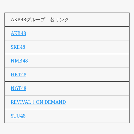
AKB48グループ 各リンク
AKB48
SKE48
NMB48
HKT48
NGT48
REVIVAL!! ON DEMAND
STU48