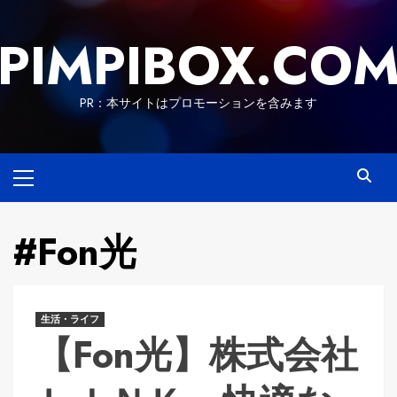
Skip
to
PIMPIBOX.CO
content
PR：本サイトはプロモーションを含みます
Primary
Menu
#Fon光
生活・ライフ
【Fon光】株式会社