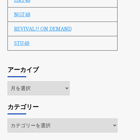
HKT48
NGT48
REVIVAL!! ON DEMAND
STU48
アーカイブ
ア
ー
カ
カテゴリー
イ
ブ
カ
テ
ゴ