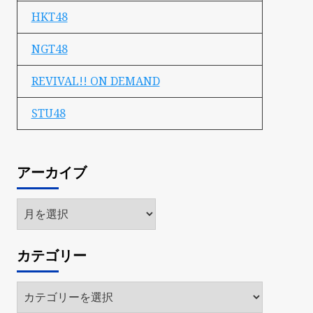
HKT48
NGT48
REVIVAL!! ON DEMAND
STU48
アーカイブ
ア
ー
カ
カテゴリー
イ
ブ
カ
テ