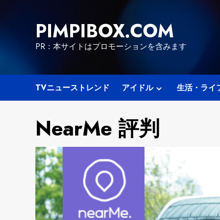
Skip
to
PIMPIBOX.COM
content
PR：本サイトはプロモーションを含みます
TVニューストレンド
アイドル
生活・ライ
NearMe 評判