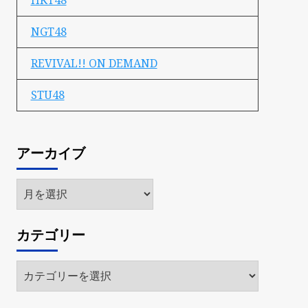
HKT48
NGT48
REVIVAL!! ON DEMAND
STU48
アーカイブ
ア
ー
カ
カテゴリー
イ
ブ
カ
テ
ゴ