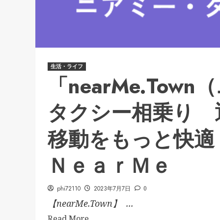
生活・ライフ
「nearMe.To
タクシー相乗り 
移動をもっと快適
ＮｅａｒＭｅ
phi72110
2023年7月7日
0
【nearMe.Town】 ...
Read More