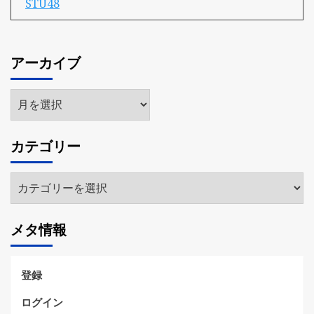
STU48
アーカイブ
ア
ー
カ
カテゴリー
イ
ブ
カ
テ
ゴ
メタ情報
リ
ー
登録
ログイン