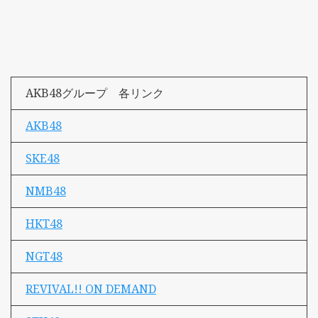
AKB48グループ 各リンク
AKB48
SKE48
NMB48
HKT48
NGT48
REVIVAL!! ON DEMAND