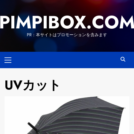
Skip
to
PIMPIBOX.CO
content
PR：本サイトはプロモーションを含みます
Primary
Menu
UVカット