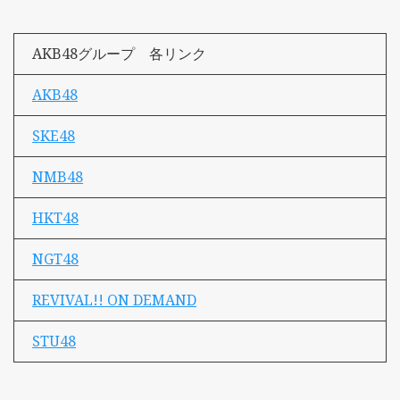
AKB48グループ 各リンク
AKB48
SKE48
NMB48
HKT48
NGT48
REVIVAL!! ON DEMAND
STU48