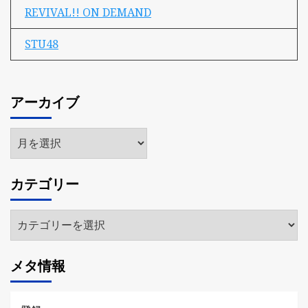
REVIVAL!! ON DEMAND
STU48
アーカイブ
ア
ー
カ
カテゴリー
イ
ブ
カ
テ
ゴ
メタ情報
リ
ー