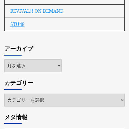
REVIVAL!! ON DEMAND
STU48
アーカイブ
ア
ー
カ
カテゴリー
イ
ブ
カ
テ
ゴ
メタ情報
リ
ー