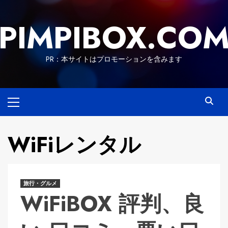
Skip
to
PIMPIBOX.CO
content
PR：本サイトはプロモーションを含みます
Primary
Menu
WiFiレンタル
旅行・グルメ
WiFiBOX 評判、良