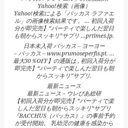
Yahoo!検索（画像）
Yahoo!検索による「バッカス ラファエ
ル」の画像検索結果です。 … 初回入荷
分が即完売】“パーティで楽しんだ翌日
も朝からスッキリ”サプリ …prtimes.jp.
日本未入荷 バッカス – ヨーヨー
– バッカス – www.prumoseperfis.pt. …
最大30％OFF】の通販は , 初回入荷分が
即完売】“パーティで楽しんだ翌日も朝
からスッキリ”サプリ.
最新ニュース
最新ニュース – ウレぴあ総研
【初回入荷分が即完売】“パーティで楽
しんだ翌日も朝からスッキリ”サプリ
『BACCHUS（バッカス）』の事前予約
が受付開始。 乳幼児の健康を感染から