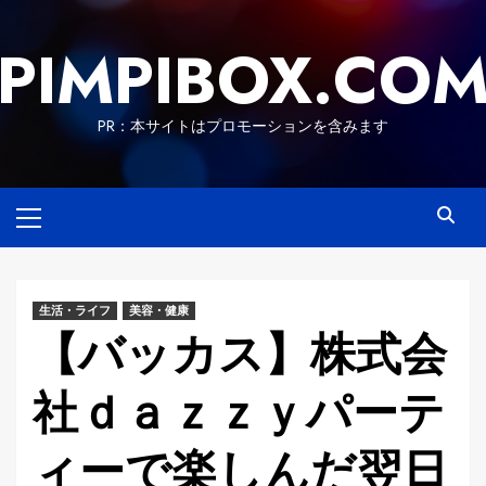
Skip
to
PIMPIBOX.CO
content
PR：本サイトはプロモーションを含みます
Primary
Menu
生活・ライフ
美容・健康
【バッカス】株式会
社ｄａｚｚｙパーテ
ィーで楽しんだ翌日