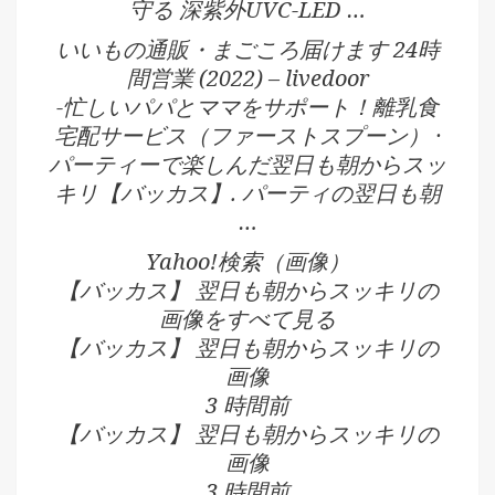
守る 深紫外UVC-LED …
いいもの通販・まごころ届けます 24時
間営業 (2022) – livedoor
-忙しいパパとママをサポート！離乳食
宅配サービス（ファーストスプーン） ·
パーティーで楽しんだ翌日も朝からスッ
キリ【バッカス】. パーティの翌日も朝
…
Yahoo!検索（画像）
【バッカス】 翌日も朝からスッキリの
画像をすべて見る
【バッカス】 翌日も朝からスッキリの
画像
3 時間前
【バッカス】 翌日も朝からスッキリの
画像
3 時間前