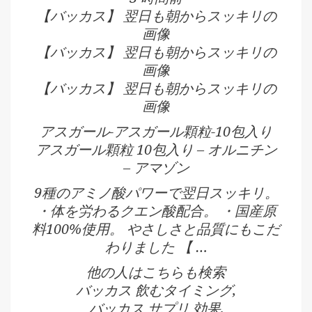
【バッカス】 翌日も朝からスッキリの
画像
【バッカス】 翌日も朝からスッキリの
画像
【バッカス】 翌日も朝からスッキリの
画像
アスガール-アスガール顆粒-10包入り
アスガール顆粒 10包入り – オルニチン
– アマゾン
9種のアミノ酸パワーで翌日スッキリ。
・体を労わるクエン酸配合。 ・国産原
料100%使用。 やさしさと品質にもこだ
わりました 【 …
他の人はこちらも検索
バッカス 飲むタイミング,
バッカス サプリ 効果,