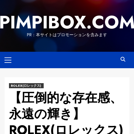
Skip
to
PIMPIBOX.CO
content
PR：本サイトはプロモーションを含みます
Primary
Menu
ROLEX(ロレックス)
【圧倒的な存在感、
永遠の輝き】
ROLEX(ロレックス)