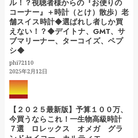
ル！？視聴者様からの『お便りの
コーナー』＋時計（とけ）散歩）老
舗スイス時計◆選ばれし者しか買
えない！？◆デイトナ、GMT、サ
ブマリーナー、ターコイズ、ペプ
シ◆
phi72110
2025年2月12日
【２０２５最新版】予算１００万、
今買うならこれ！一生物高級時計
７選 ロレックス オメガ グラ