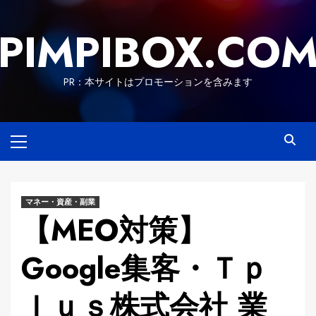
Skip
to
PIMPIBOX.CO
content
PR：本サイトはプロモーションを含みます
Primary
Menu
マネー・資産・副業
【MEO対策】
Google集客・Ｔｐ
ｌｕｓ株式会社 業