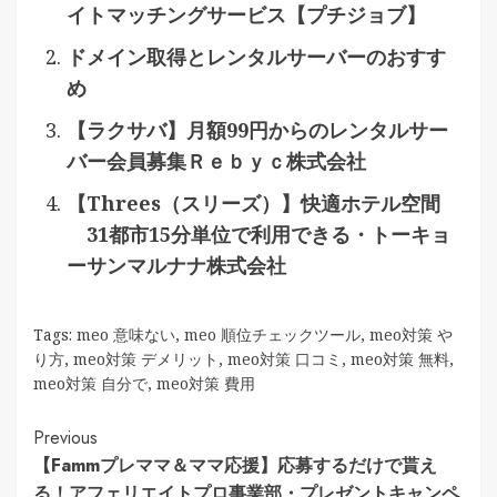
イトマッチングサービス【プチジョブ】
ドメイン取得とレンタルサーバーのおすす
め
【ラクサバ】月額99円からのレンタルサー
バー会員募集Ｒｅｂｙｃ株式会社
【Threes（スリーズ）】快適ホテル空間
31都市15分単位で利用できる・トーキョ
ーサンマルナナ株式会社
Tags:
meo 意味ない
,
meo 順位チェックツール
,
meo対策 や
り方
,
meo対策 デメリット
,
meo対策 口コミ
,
meo対策 無料
,
meo対策 自分で
,
meo対策 費用
Continue
Previous
【Fammプレママ＆ママ応援】応募するだけで貰え
Reading
る！アフェリエイトプロ事業部・プレゼントキャンペ