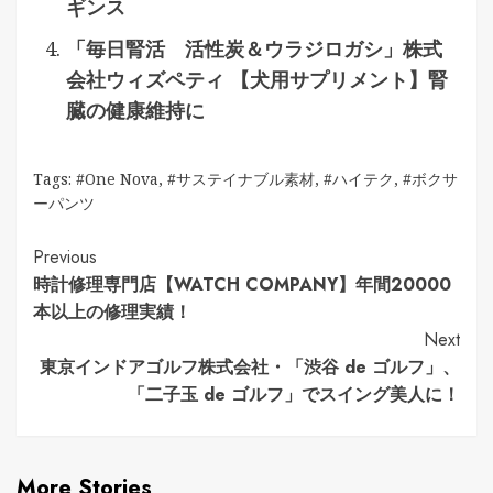
ギンス
「毎日腎活 活性炭＆ウラジロガシ」株式
会社ウィズペティ 【犬用サプリメント】腎
臓の健康維持に
Tags:
#One Nova
,
#サステイナブル素材
,
#ハイテク
,
#ボクサ
ーパンツ
Continue
Previous
時計修理専門店【WATCH COMPANY】年間20000
Reading
本以上の修理実績！
Next
東京インドアゴルフ株式会社・「渋谷 de ゴルフ」、
「二子玉 de ゴルフ」でスイング美人に！
More Stories