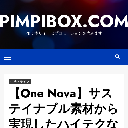
Skip
to
PIMPIBOX.CO
content
PR：本サイトはプロモーションを含みます
Primary
Menu
生活・ライフ
【One Nova】サス
テイナブル素材から
実現したハイテクな