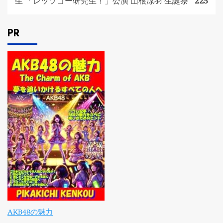
生 「レッツゴー研究生！」公演 山根涼羽 生誕祭
225
PR
AKB48の魅力