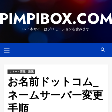
Skip
to
PIMPIBOX.CO
content
PR：本サイトはプロモーションを含みます
Primary
Menu
マネー・資産・副業
お名前ドットコム_
ネームサーバー変更
手順