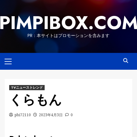
Skip
to
PIMPIBOX.CO
content
PR：本サイトはプロモーションを含みます
Primary
Menu
TVニューストレンド
くらもん
phi72110
2023年4月3日
0