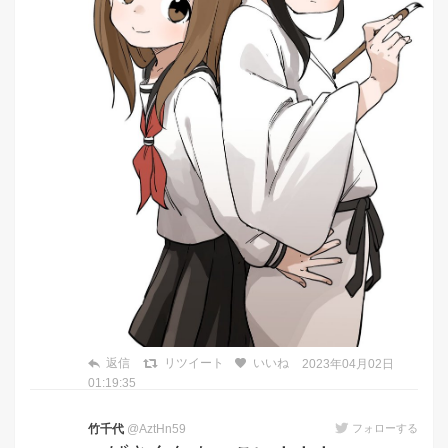
返信
リツイート
いいね
2023年04月02日
01:19:35
竹千代
@AztHn59
フォローする