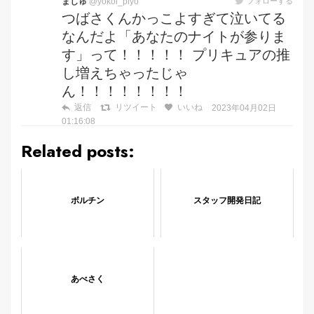
ましゅ
@yokoi_piyo
フォローする
つばさくんかっこよすぎて泣いてる
なんだよ「あなたのナイトが参りま
す」って！！！！！ プリキュアの推
し増えちゃったじゃ
ん！！！！！！！！
返信
リツイート
いいね
2023年04月02日
01:16:08
Related posts:
ボルチン
スタッフ開発日記
あべさく