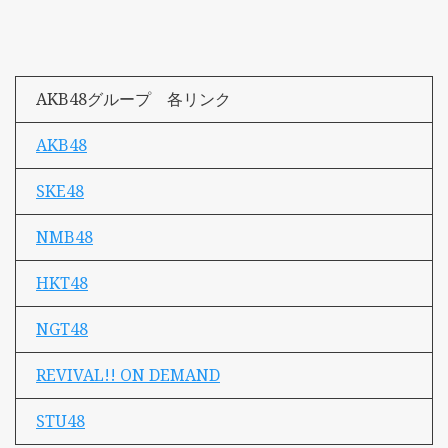
AKB48グループ 各リンク
AKB48
SKE48
NMB48
HKT48
NGT48
REVIVAL!! ON DEMAND
STU48