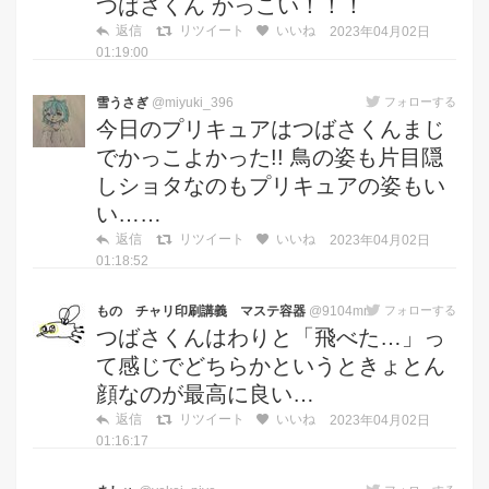
つばさくん かっこい！！！
返信
リツイート
いいね
2023年04月02日
01:19:00
雪うさぎ
@miyuki_396
フォローする
今日のプリキュアはつばさくんまじ
でかっこよかった!! 鳥の姿も片目隠
しショタなのもプリキュアの姿もい
い……
返信
リツイート
いいね
2023年04月02日
01:18:52
もの チャリ印刷講義 マステ容器
@9104mn
フォローする
つばさくんはわりと「飛べた…」っ
て感じでどちらかというときょとん
顔なのが最高に良い…
返信
リツイート
いいね
2023年04月02日
01:16:17