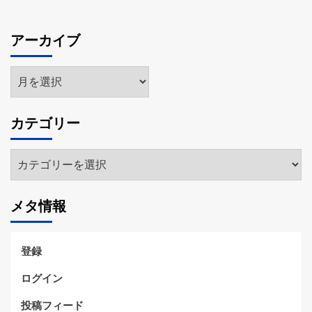
アーカイブ
ア
ー
カ
カテゴリー
イ
ブ
カ
テ
ゴ
メタ情報
リ
ー
登録
ログイン
投稿フィード