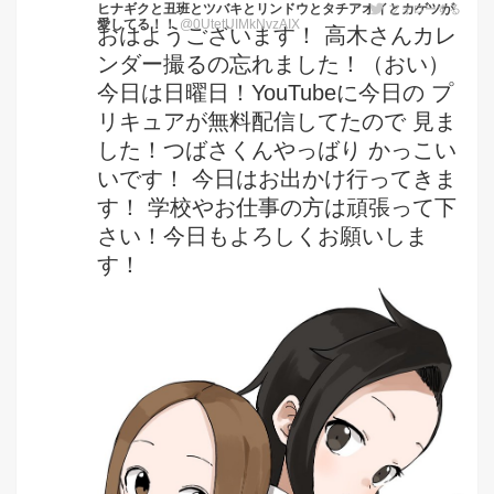
ヒナギクと丑班とツバキとリンドウとタチアオイとカゲツが
フォローする
愛してる！！
@0UtetUIMkNvzAIX
おはようございます！ 高木さんカレ
ンダー撮るの忘れました！（おい）
今日は日曜日！YouTubeに今日の プ
リキュアが無料配信してたので 見ま
した！つばさくんやっばり かっこい
いです！ 今日はお出かけ行ってきま
す！ 学校やお仕事の方は頑張って下
さい！今日もよろしくお願いしま
す！