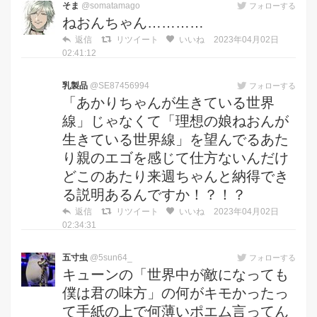
そま
@somatamago
フォローする
ねおんちゃん…………
返信
リツイート
いいね
2023年04月02日
02:41:12
乳製品
@SE87456994
フォローする
「あかりちゃんが生きている世界
線」じゃなくて「理想の娘ねおんが
生きている世界線」を望んでるあた
り親のエゴを感じて仕方ないんだけ
どこのあたり来週ちゃんと納得でき
る説明あるんですか！？！？
返信
リツイート
いいね
2023年04月02日
02:34:31
五寸虫
@5sun64_
フォローする
キューンの「世界中が敵になっても
僕は君の味方」の何がキモかったっ
て手紙の上で何薄いポエム言ってん