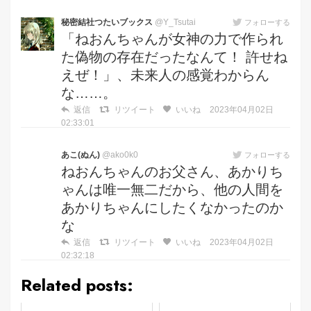
秘密結社つたいブックス
@Y_Tsutai
フォローする
「ねおんちゃんが女神の力で作られ
た偽物の存在だったなんて！ 許せね
えぜ！」、未来人の感覚わからん
な……。
返信
リツイート
いいね
2023年04月02日
02:33:01
あこ(ぬん)
@ako0k0
フォローする
ねおんちゃんのお父さん、あかりち
ゃんは唯一無二だから、他の人間を
あかりちゃんにしたくなかったのか
な
返信
リツイート
いいね
2023年04月02日
02:32:18
Related posts: