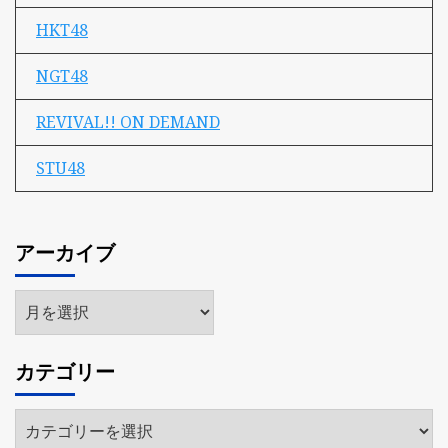
HKT48
NGT48
REVIVAL!! ON DEMAND
STU48
アーカイブ
ア
ー
カ
カテゴリー
イ
ブ
カ
テ