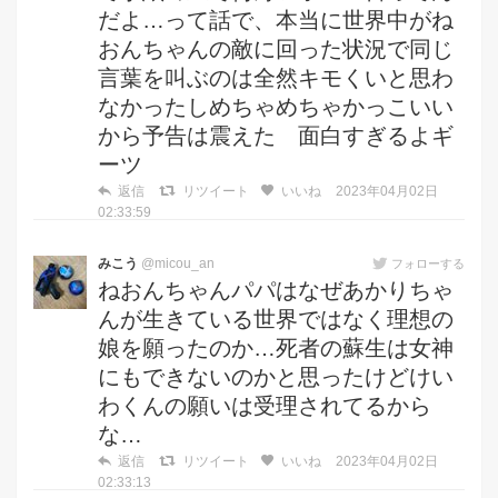
だよ…って話で、本当に世界中がね
おんちゃんの敵に回った状況で同じ
言葉を叫ぶのは全然キモくいと思わ
なかったしめちゃめちゃかっこいい
から予告は震えた 面白すぎるよギ
ーツ
返信
リツイート
いいね
2023年04月02日
02:33:59
みこう
@micou_an
フォローする
ねおんちゃんパパはなぜあかりちゃ
んが生きている世界ではなく理想の
娘を願ったのか…死者の蘇生は女神
にもできないのかと思ったけどけい
わくんの願いは受理されてるから
な…
返信
リツイート
いいね
2023年04月02日
02:33:13