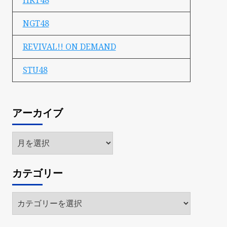
HKT48
NGT48
REVIVAL!! ON DEMAND
STU48
アーカイブ
ア
ー
カ
カテゴリー
イ
ブ
カ
テ
ゴ