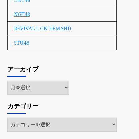
HKT48
NGT48
REVIVAL!! ON DEMAND
STU48
アーカイブ
ア
ー
カ
カテゴリー
イ
ブ
カ
テ
ゴ