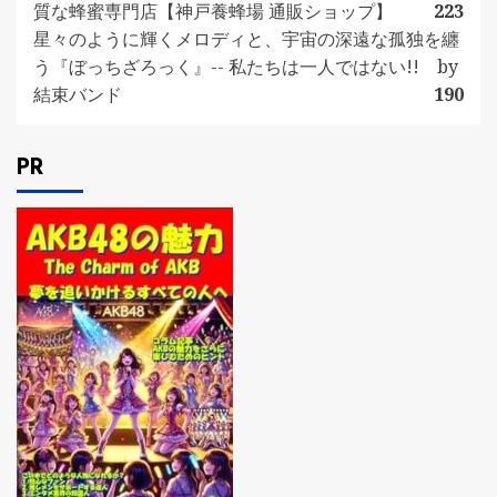
質な蜂蜜専門店【神戸養蜂場 通販ショップ】
223
星々のように輝くメロディと、宇宙の深遠な孤独を纏
う『ぼっちざろっく』-- 私たちは一人ではない!! by
結束バンド
190
PR