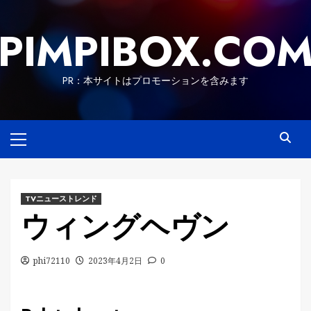
Skip
to
PIMPIBOX.CO
content
PR：本サイトはプロモーションを含みます
Primary
Menu
TVニューストレンド
ウィングヘヴン
phi72110
2023年4月2日
0