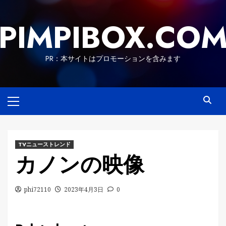
Skip
to
PIMPIBOX.CO
content
PR：本サイトはプロモーションを含みます
Primary
Menu
TVニューストレンド
カノンの映像
phi72110
2023年4月3日
0