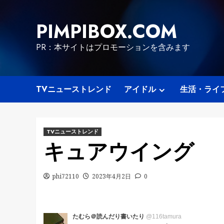
Skip
to
PIMPIBOX.COM
content
PR：本サイトはプロモーションを含みます
TVニューストレンド
アイドル
生活・ライ
TVニューストレンド
キュアウイング
phi72110
2023年4月2日
0
たむら＠読んだり書いたり
@116tamura