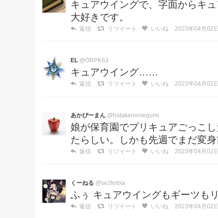
キュアウイングで、字面からキュ
大好きです。
返信
リツイート
いいね
2023年04月02日 
EL
@ORPK63
キュアウイング……
返信
リツイート
いいね
2023年04月02日 
あかぴーまん
@hatakenomegumi
娘が保育園でプリキュアごっこし
たらしい。しかも先週でまだ変身
返信
リツイート
いいね
2023年04月02日 
くーねる
@se2kntxa
ふぅ キュアウイングもギーツもリ
返信
リツイート
いいね
2023年04月02日 