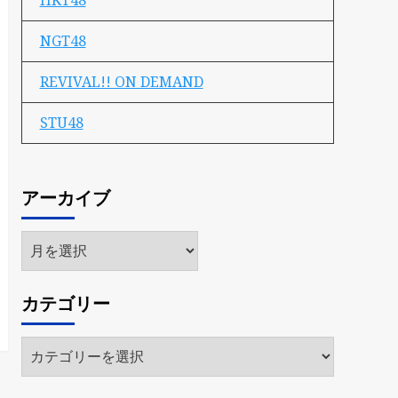
HKT48
NGT48
REVIVAL!! ON DEMAND
STU48
アーカイブ
ア
ー
カ
カテゴリー
イ
ブ
カ
テ
ゴ