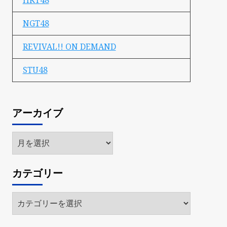
HKT48
NGT48
REVIVAL!! ON DEMAND
STU48
アーカイブ
ア
ー
カ
カテゴリー
イ
ブ
カ
テ
ゴ