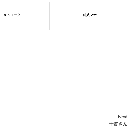
メトロック
緋八マナ
Next
千賀さん