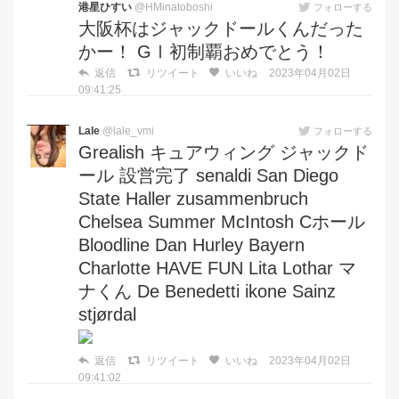
港星ひすい
@HMinatoboshi
フォローする
大阪杯はジャックドールくんだった
かー！ GⅠ初制覇おめでとう！
返信
リツイート
いいね
2023年04月02日
09:41:25
Lale
@lale_vmi
フォローする
Grealish キュアウィング ジャックド
ール 設営完了 senaldi San Diego
State Haller zusammenbruch
Chelsea Summer McIntosh Cホール
Bloodline Dan Hurley Bayern
Charlotte HAVE FUN Lita Lothar マ
ナくん De Benedetti ikone Sainz
stjørdal
返信
リツイート
いいね
2023年04月02日
09:41:02