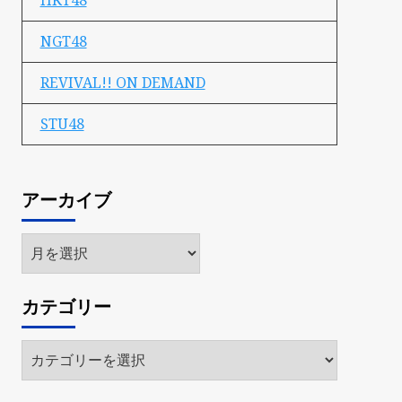
HKT48
NGT48
REVIVAL!! ON DEMAND
STU48
アーカイブ
ア
ー
カ
カテゴリー
イ
ブ
カ
テ
ゴ