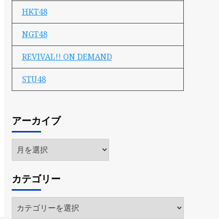
HKT48
NGT48
REVIVAL!! ON DEMAND
STU48
アーカイブ
ア
ー
カ
カテゴリー
イ
ブ
カ
テ