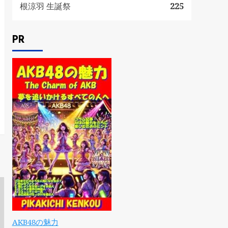
根涼羽 生誕祭
225
PR
AKB48の魅力